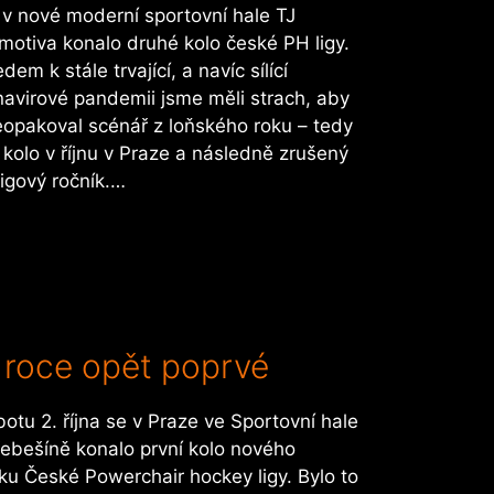
 v nové moderní sportovní hale TJ
motiva konalo druhé kolo české PH ligy.
dem k stále trvající, a navíc sílící
navirové pandemii jsme měli strach, aby
eopakoval scénář z loňského roku – tedy
 kolo v říjnu v Praze a následně zrušený
ligový ročník.…
 roce opět poprvé
otu 2. října se v Praze ve Sportovní hale
řebešíně konalo první kolo nového
ku České Powerchair hockey ligy. Bylo to