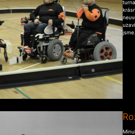
turna
krás
neuvě
uzaví
jsm
Ro
Minul