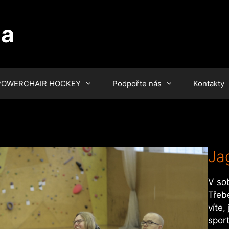
ha
POWERCHAIR HOCKEY
Podpořte nás
Kontakty
Jag
V sob
Třebe
víte,
spor