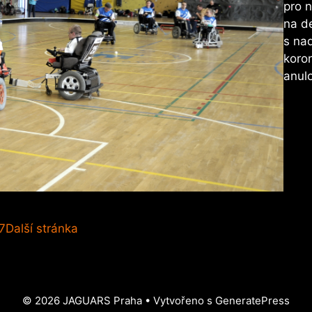
pro n
na d
s nad
koron
anul
7
Další stránka
© 2026 JAGUARS Praha
• Vytvořeno s
GeneratePress