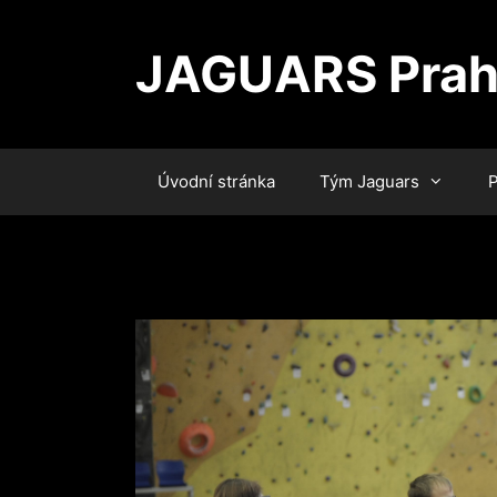
Přeskočit
na
JAGUARS Pra
obsah
Úvodní stránka
Tým Jaguars