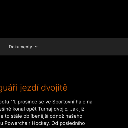
Dokumenty
uáři jezdí dvojitě
otu 11. prosince se ve Sportovní hale na
šíně konal opět Turnaj dvojic. Jak již
 je to stále oblíbenější odnož našeho
tu Powerchair Hockey. Od posledního