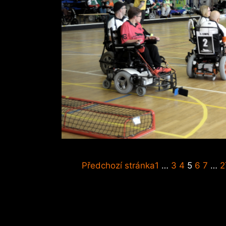
Předchozí stránka
1
…
3
4
5
6
7
…
2