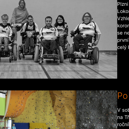
Plzni
Loko
Vzhle
koro
se n
první
celý 
Po
V sob
na T
roční