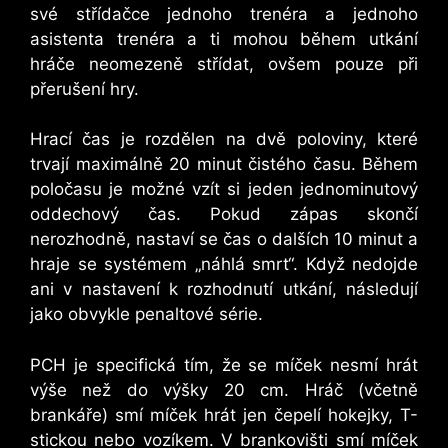
své střídačce jednoho trenéra a jednoho
asistenta trenéra a ti mohou během utkání
hráče neomezeně střídat, ovšem pouze při
přerušení hry.
Hrací čas je rozdělen na dvě poloviny, které
trvají maximálně 20 minut čistého času. Během
poločasu je možné vzít si jeden jednominutový
oddechový čas. Pokud zápas skončí
nerozhodně, nastaví se čas o dalších 10 minut a
hraje se systémem „náhlá smrt“. Když nedojde
ani v nastavení k rozhodnutí utkání, následují
jako obvykle penaltové série.
PCH je specifická tím, že se míček nesmí hrát
výše než do výšky 20 cm. Hráč (včetně
brankáře) smí míček hrát jen čepelí hokejky, T-
stickou nebo vozíkem. V brankovišti smí míček