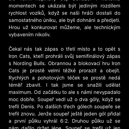
momentech se ukázala být jediným rozdílem
rychlost vozíků, když se naši hráči dostali do
samostatného úniku, ale byli dohnáni a předjeti.
Hrou už konkurovat můžeme, ale technickým
vybavením nikoliv.
Čekal nás tak zápas o třetí místo a to opět s
Iron Cats, kteří prohráli svůj semifinálový zápas
s Nording Bulls. Obrannou a blokovací hru Iron
Cats je prostě velmi těžké prorazit a obejít.
Rychlých a pohotových téček se prostě nedá
téměř zbavit. I tak jsme se snažili udělat
maximum. Od začátku to ale s námi nevypadalo
moc dobře. Soupeř vedl už o dva góly, když se
trefil Denis. Po dalších třech gólech soupeře se
trefil znovu. Jenže soupeř ještě jeden gól přidal
a první půlku vyhrál 6:2. Druhou půlku už se
nám dařilo držet lépe. Soupeř se trefil už jen