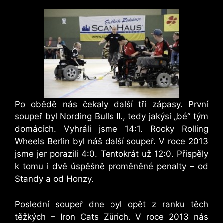
Po obědě nás čekaly další tři zápasy. První
soupeř byl Nording Bulls II., tedy jakýsi „bé“ tým
domácích. Vyhráli jsme 14:1. Rocky Rolling
Wheels Berlin byl náš další soupeř. V roce 2013
jsme jer porazili 4:0. Tentokrát už 12:0. Přispěly
k tomu i dvě úspěšně proměněné penalty – od
Standy a od Honzy.
Poslední soupeř dne byl opět z ranku těch
těžkých – Iron Cats Zürich. V roce 2013 nás