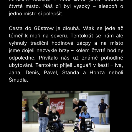
čtvrté místo. Náš cíl byl vysoký – alespoň o
jedno místo si polepšit.
Cesta do Güstrow je dlouhá. Však se jede až
téměř k moři na severu. Tentokrát se nám ale
vyhnuly tradiční hodinové zácpy a na místo
jsme dojeli nezvykle brzy – kolem čtvrté hodiny
odpoledne. Přivítalo nás už známé pohodlné
ubytování. Tentokrát přijeli Jaguáři v šesti – Iva,
Jana, Denis, Pavel, Standa a Honza neboli
Šmudla.