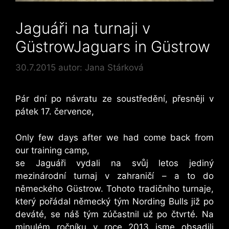
Jaguáři na turnaji v
Güstrow
Jaguars in Güstrow
30.7.2015
autor:
Jana Stárková
Pár dní po návratu ze soustředění, přesněji v
pátek 17. července,
Only few days after we had come back from
our training camp,
se Jaguáři vydali na svůj letos jediný
mezinárodní turnaj v zahraničí – a to do
německého Güstrow. Tohoto tradičního turnaje,
který pořádal německý tým Nording Bulls již po
deváté, se náš tým zúčastnil už po čtvrté. Na
minulém ročníku v roce 2013 jsme obsadili