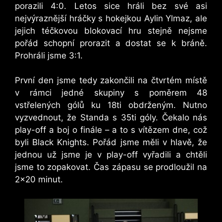
porazili 4:0. Letos sice hráli bez své asi
nejvýraznější hráčky s hokejkou Aylin Ylmaz, ale
jejich téčkovou blokovací hru stejně nejsme
pořád schopní prorazit a dostat se k bráně.
Prohráli jsme 3:1.
První den jsme tedy zakončili na čtvrtém místě
v rámci jedné skupiny s poměrem 48
vstřelených gólů ku 18ti obdrženým. Nutno
vyzvednout, že Standa s 35ti góly. Čekalo nás
play-off a boj o finále – a to s vítězem dne, což
byli Black Knights. Pořád jsme měli v hlavě, že
jednou už jsme je v play-off vyřadili a chtěli
jsme to zopakovat. Čas zápasu se prodloužil na
2×20 minut.