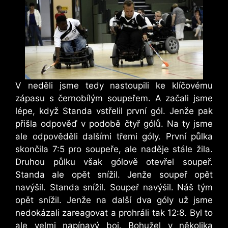
V neděli jsme tedy nastoupili ke klíčovému
zápasu s černobílým soupeřem. A začali jsme
lépe, když Standa vstřelil první gól. Jenže pak
přišla odpověď v podobě čtyř gólů. Na ty jsme
ale odpověděli dalšími třemi góly. První půlka
skončila 7:5 pro soupeře, ale naděje stále žila.
Druhou půlku však gólově otevřel soupeř.
Standa ale opět snížil. Jenže soupeř opět
navýšil. Standa snížil. Soupeř navýšil. Náš tým
opět snížil. Jenže na další dva góly už jsme
nedokázali zareagovat a prohráli tak 12:8. Byl to
ale velmi napínavý boj. Bohužel v několika