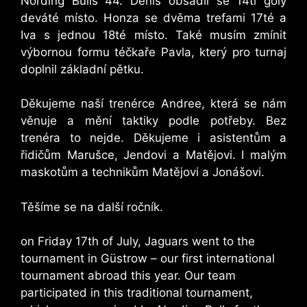
Nording Bulls 44. Denis obsadil se 14ti góly
deváté místo. Honza se dvěma trefami 17té a
Iva s jednou 18té místo. Také musím zmínit
výbornou formu téčkaře Pavla, který pro turnaj
doplnil základní pětku.
Děkujeme naší trenérce Andree, která se nám
věnuje a mění taktiky podle potřeby. Bez
trenéra to nejde. Děkujeme i asistentům a
řidičům Marušce, Jendovi a Matějovi. I malým
maskotům a technikům Matějovi a Jonášovi.
Těšíme se na další ročník.
on Friday 17th of July, Jaguars went to the
tournament in Güstrow – our first international
tournament abroad this year. Our team
participated in this traditional tournament,