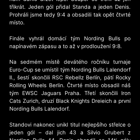
třikrát. Jeden gól přidal Standa a jeden Denis.
Prohráli jsme tedy 9:4 a obsadili tak opět čtvrté
místo.
Finále vyhrál domácí tým Nording Bulls po
napínavém zápasu a to až v prodloužení 9:8.
Na sedmém místě devátého ročníku turnaje
Euro-Cup se umístil tým Nording Bulls Lalendorf
II., šestí skončili RSC Rebellz Berlín, pátí Rocky
Rolling Wheels Berlin. Čtvrté místo obsadil náš
tým EWSC Jaguars Praha. Třetí skončili Iron
Cats Zurich, druzí Black Knights Dreieich a první
Nording Bulls Lalendorf.
Standovi nakonec unikl titul nejlepšího střelce o
jeden gól – dal jich 43 a Silvio Grubert z