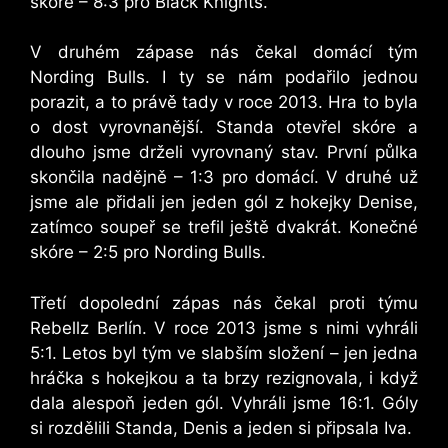
skóre – 8:3 pro Black Knights.
V druhém zápase nás čekal domácí tým
Nording Bulls. I ty se nám podařilo jednou
porazit, a to právě tady v roce 2013. Hra to byla
o dost vyrovnanější. Standa otevřel skóre a
dlouho jsme drželi vyrovnaný stav. První půlka
skončila nadějně – 1:3 pro domácí. V druhé už
jsme ale přidali jen jeden gól z hokejky Denise,
zatímco soupeř se trefil ještě dvakrát. Konečné
skóre – 2:5 pro Nording Bulls.
Třetí dopolední zápas nás čekal proti týmu
Rebellz Berlín. V roce 2013 jsme s nimi vyhráli
5:1. Letos byl tým ve slabším složení – jen jedna
hráčka s hokejkou a ta brzy rezignovala, i když
dala alespoň jeden gól. Vyhráli jsme 16:1. Góly
si rozdělili Standa, Denis a jeden si připsala Iva.