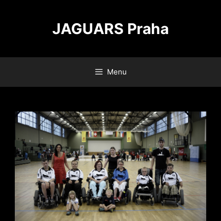
Přeskočit
na
JAGUARS Praha
obsah
Menu