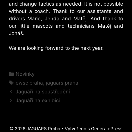
and change tactics as needed. It is not possible
without a coach. Thank to our assistants and
drivers Marie, Jenda and Matěj. And thank to
our little mascots and technicians Matěj and
Jonáš.
We are looking forward to the next year.
Rubriky
Novinky
Štítky
ewsc praha
,
jaguars praha
Jaguáři na soustředění
Jaguáři na exhibici
© 2026 JAGUARS Praha
• Vytvořeno s
GeneratePress