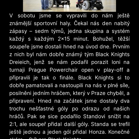
V sobotu jsme se vypravili do nám ještě
známější sportovní haly. Čekal nás den nabitý
zápasy – sedm týmů, jedna skupina a systém
každý s každým 2×15 minut. Bohužel, těžší
soupeře jsme dostali hned na úvod dne. Prvním
z nich byl nám dobře známý tým Black Knights
Dreieich, jenž se nám podařil porazit loni na
turnaji Prague Powerchair open v play-off a
připravili je tak o finále. Black Knights si to
dobře pamatovali a nastoupili na nás v plné síle,
posilněni jedním hráčem, který v Praze chyběl, a
připravení. Hned na začátek jsme dostaly dva
trochu nešťastné góly po odrazu od našich
hráčů. Pak se sice podařilo Standovi snížit na
2:1, ale soupeř přidal další góly. Standa se trefil
ještě jednou a jeden gól přidal Honza. Konečné