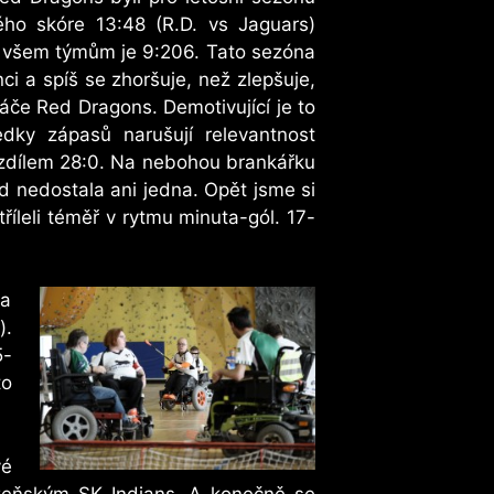
ého skóre 13:48 (R.D. vs Jaguars)
ůči všem týmům je 9:206. Tato sezóna
i a spíš se zhoršuje, než zlepšuje,
ráče Red Dragons. Demotivující je to
edky zápasů narušují relevantnost
rozdílem 28:0. Na nebohou brankářku
ad nedostala ani jedna. Opět jsme si
říleli téměř v rytmu minuta-gól. 17-
 a
).
5-
to
vé
lzeňským SK Indians. A konečně se