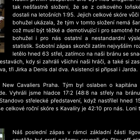
tak nešťastně složeni, že se z celkového loňsk
dostali na letošních 1:95. Jejich celkové skóre v
bohužel ukázala, že tým v tomto složení nemá šanc
což musí být těžké a demotivující i pro samotné h
bohužel i pro nás ostatní a nestandardní výsl
statistik. Sobotní zápas skončil zatím nejvyšším 
letělo hned 63 střel, zatímco na naši bránu se sn
tavách, kdy si zahráli všichni naši hráči, a také si zast
va, tři Jirka a Denis dal dva. Asistenci si připsal i Jarda.
New Cavaliers Praha. Tým byl oslaben o kapitána
e. Vyhráli jsme hladce 17:2 (48:8 na střely na bránu
Standovo střelecké představení, když nastřílel hned 1
 celkové roční skóre s Kavalíry je 42:10 pro nás. Loni 
Náš poslední zápas v rámci základní části ligo
soutěže byl proti našemu soupeři do Play-off p