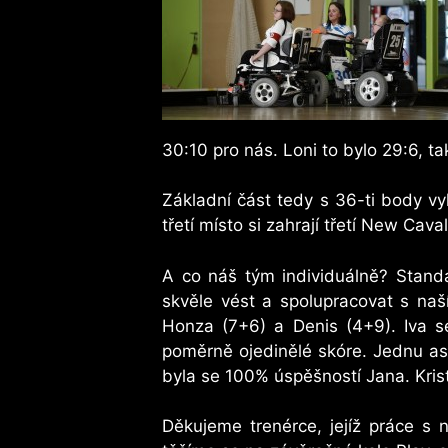
30:10 pro nás. Loni to bylo 29:6, t
Základní část tedy s 36-ti body vyh
třetí místo si zahrají třetí New Ca
A co náš tým individuálně? Standa
skvěle vést a spolupracovat s naš
Honza (7+6) a Denis (4+9). Iva se 
poměrně ojedinělé skóre. Jednu asis
byla se 100% úspěšností Jana. Kris
Děkujeme trenérce, jejíž práce 