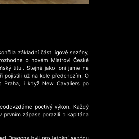
ončila základní část ligové sezóny,
e rozhodne o novém Mistrovi České
ský titul.
Stejně jako loni jsme na
i pojistili už na kole předchozím. O
s Praha, i když New Cavaliers po
 neodevzdáme poctivý výkon. Každý
 v prvním zápase porazili o kapitána
d Dragons byli pro letošní sezónu