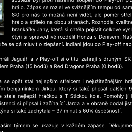
hrálo. Zápas se rozjel ve svižnějším tempu od s
8:0 pro nás to možná není vidět, ale poměr stře
hrálo a střílelo na obou stranách. Rozhodla kvali
brankářky Jany, která si chtěla pojistit celkové výs
čtyři si spravedlivě rozdělil Honza s Denisem. Naš
akže se dá mluvit o zlepšení. Indiáni jdou do Play-off na
ráli Jaguáři a v Play-off si o titul zahrají s druhými S
valiers Praha (15 bodů) a Red Dragons Praha (0 bodů).
 se opět stal nejlepším střelcem i nejužitečnějším h
ím benjamínkem Jirkou, který si také připsal dalších 
stala nejlepší hráčkou s T-Stickou kola. Pomohly jí k
tenci si připsal i začínající Jarda a v obraně dodal jis
týna si také zachytala – 37 minut s 60% úspěšností.
s naším týmem se ukazuje v každém zápase. Děkujem