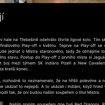
í
 hale na Třebešíně odehrálo čtvrté ligové kolo. Tím sk
finálového Play-off v květnu. Teprve na Play-off s
bude jednat o Mistra staronového, tedy že obhájíme loň
ého stavu. Postup do Play-off z prvního místa si Jaguář
ut boj mezi týmem SK Indians Plzeň a New Cavalier
za kratší konec.
to, rozhodně to neznamenalo, že na hřišti polevíme a
 ukázat to nejlepší. A to ukázali i Indiáni, když hned
odli tak, že oni budou naším soupeřem o titul Mistra.
Naším prvním soupeřem dne byli Red Dragons. Re