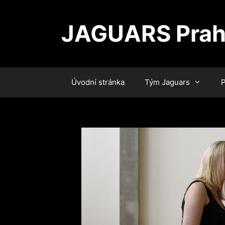
Přeskočit
na
JAGUARS Pra
obsah
Úvodní stránka
Tým Jaguars