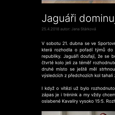
Jaguáři dominuj
25.4.2018
autor:
Jana Stárková
V sobotu 21. dubna se ve Sportovní
která rozhodla o pořadí týmů do 
republiky. Jaguáři doufají, že se 
čtvrté kolo jeli za téměř rozhodnut
druhé místo se ještě měl strhno
výsledcích z předchozích kol tahali 
I když o vítězi už bylo rozhodnu
zápas je i trénink a my vždy chceme
oslabené Kavalíry vysoko 15:5. Rozh