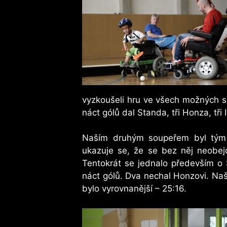
vyzkoušeli hru ve všech možných ses
náct gólů dal Standa, tři Honza, tři I
Naším druhým soupeřem byl tým 
ukazuje se, že se bez něj neobejd
Tentokrát se jednalo především o 
náct gólů. Dva nechal Honzovi. Naše
bylo vyrovnanější – 25:16.