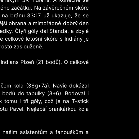
amého začátku. Na závěrečném skóre
l na bránu 33:17 už ukazuje, že se
tnější obrana a mimořádně dobrý den
ledky. Čtyři góly dal Standa, a zbylé
e celkové letošní skóre s Indiány je
prosto zaslouženě.
K Indians Plzeň (21 bodů). O celkové
ráčem kola (36g+7a). Navíc dokázal
9 bodů do tabulky (3+6). Bodoval i
 tomu i tři góly, což je na T-stick
totu Pavel. Nejlepší brankářkou kola
e našim asistentům a fanouškům a