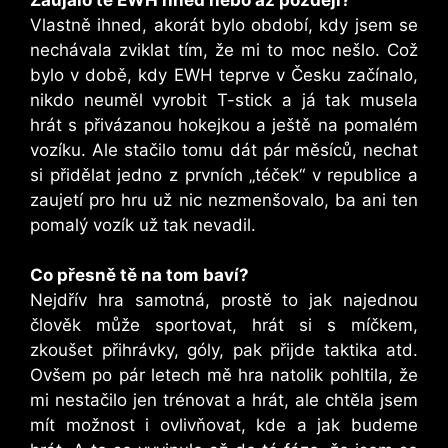
Vlastně ihned, akorát bylo období, kdy jsem se
nechávala zviklat tím, že mi to moc nešlo. Což
bylo v době, kdy EWH teprve v Česku začínalo,
nikdo neuměl vyrobit T-stick a já tak musela
hrát s přivázanou hokejkou a ještě na pomalém
vozíku. Ale stačilo tomu dát pár měsíců, nechat
si přidělat jedno z prvních „téček“ v republice a
zaujetí pro hru už nic nezmenšovalo, ba ani ten
pomalý vozík už tak nevadil.
Co přesně tě na tom baví?
Nejdřív hra samotná, prostě to jak najednou
člověk může sportovat, hrát si s míčkem,
zkoušet přihrávky, góly, pak přijde taktika atd.
Ovšem po pár letech mě hra natolik pohltila, že
mi nestačilo jen trénovat a hrát, ale chtěla jsem
mít možnost i ovlivňovat, kde a jak budeme