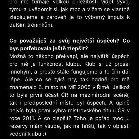
pro mě turnaje velkou příležitostí vidět vývoj
týmu a uvědomit si, jak moc a v čem se vlastně
zlepšujeme a zároveň je to výborný impuls k
dalším tréninkům.
Co považuješ za svůj největší úspěch? Co
bys potřebovala ještě zlepšit?
Možná to někoho překvapí, ale největší úspěch
pro mě je funkčnost klubu. Klub si už prošel
mnohým, a přesto stále fungujeme a to čím dál
lépe. Ale co se týká hry, tak hodně pro mě
znamenalo 6. místo na ME 2005 v Římě. Jelikož
to byla první účast ČR na mezinárodní scéně,
tak i předposlední místo byl úspěch. A úplně
nejvíc byla první výhra mistrovského titulu ČR v
roce 2011. A co zlepšit? Toho je pořád moc …
rezervy mám všude, jak na hřišti, tak v oblasti
vedení klubu :)