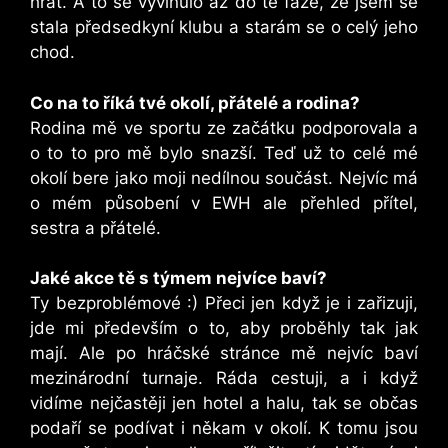
hrát. A to se vyvinulo až do té fáze, že jsem se
stala předsedkyní klubu a starám se o celý jeho
chod.
Co na to říká tvé okolí, přátelé a rodina?
Rodina mě ve sportu ze začátku podporovala a
o to to pro mě bylo snazší. Teď už to celé mé
okolí bere jako moji nedílnou součást. Nejvíc má
o mém působení v EWH ale přehled přítel,
sestra a přátelé.
Jaké akce tě s týmem nejvíce baví?
Ty bezproblémové :) Přeci jen když je i zařizuji,
jde mi především o to, aby proběhly tak jak
mají. Ale po hráčské stránce mě nejvíc baví
mezinárodní turnaje. Ráda cestuji, a i když
vidíme nejčastěji jen hotel a halu, tak se občas
podaří se podívat i někam v okolí. K tomu jsou