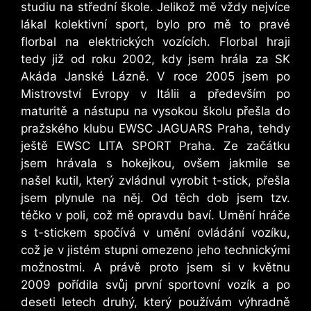
studiu na střední škole. Jelikož mě vždy nejvíce
lákal kolektivní sport, bylo pro mě to pravé
florbal na elektrických vozících. Florbal hraji
tedy již od roku 2002, kdy jsem hrála za SK
Akáda Janské Lázně. V roce 2005 jsem po
Mistrovství Evropy v Itálii a především po
maturitě a nástupu na vysokou školu přešla do
pražského klubu EWSC JAGUARS Praha, tehdy
ještě EWSC LITA SPORT Praha. Ze začátku
jsem hrávala s hokejkou, ovšem jakmile se
našel kutil, který zvládnul vyrobit t-stick, přešla
jsem plynule na něj. Od těch dob jsem tzv.
téčko v poli, což mě opravdu baví. Umění hráče
s t-stickem spočívá v umění ovládání vozíku,
což je v jistém stupni omezeno jeho technickými
možnostmi. A právě proto jsem si v květnu
2009 pořídila svůj první sportovní vozík a po
deseti letech druhý, který používám výhradně