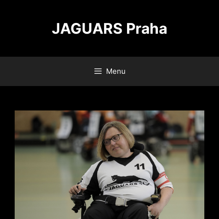
Přeskočit
na
JAGUARS Praha
obsah
Menu